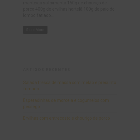
manteiga sal pimenta 150g de chouriço de
porco 400g de ervilhas hortelã 100g de paio do
lombo fatiado...
Read More
ARTIGOS RECENTES
Salada fresca de massa com melão e presunto
fumado
Espetadinhas de morcela e cogumelos com
pêssego
Ervilhas com entrecosto e chouriço de porco